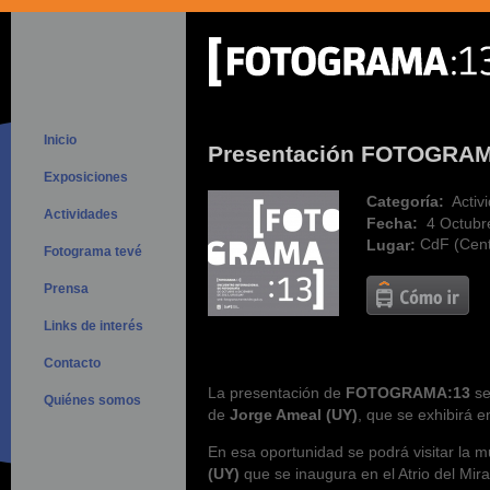
Inicio
Presentación FOTOGRA
Exposiciones
Categoría:
Activ
Actividades
Fecha:
4 Octubr
CdF (Cent
Lugar:
Fotograma tevé
Prensa
Links de interés
Contacto
La presentación de
FOTOGRAMA:13
se
Quiénes somos
de
Jorge Ameal (UY)
, que se exhibirá e
En esa oportunidad se podrá visitar la 
(UY)
que se inaugura en el Atrio del Mi