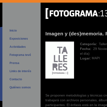
Inicio
Imagen y (des)memoria. 
Exposiciones
Categoría:
Talle
Actividades
Fecha:
29 Novie
el día)
Fotograma tevé
MAPI
Lugar:
Prensa
Links de interés
Contacto
Quiénes somos
Se proponen metodologías y técnicas crea
trabajará con archivos personales, álbum
participantes. El énfasis está en la im