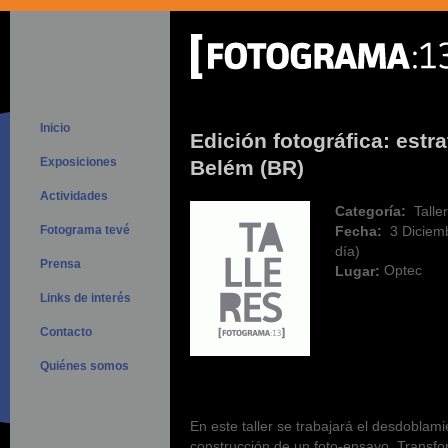
Inicio
Edición fotográfica: estr
Exposiciones
Belém (BR)
Actividades
Categoría:
Talle
Fotograma tevé
Fecha:
3 Diciem
día)
Prensa
Optec
Lugar:
Links de interés
Contacto
Quiénes somos
En este taller se trabajará el desdoblami
construcción de un foto-ensayo. Transfo